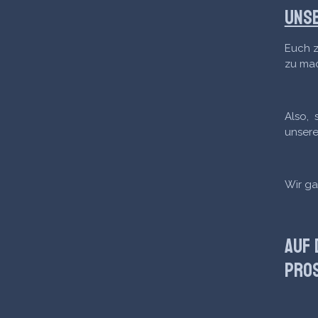
Unse
Euch z
zu ma
Also, 
unsere
Wir ga
Auf 
Pros