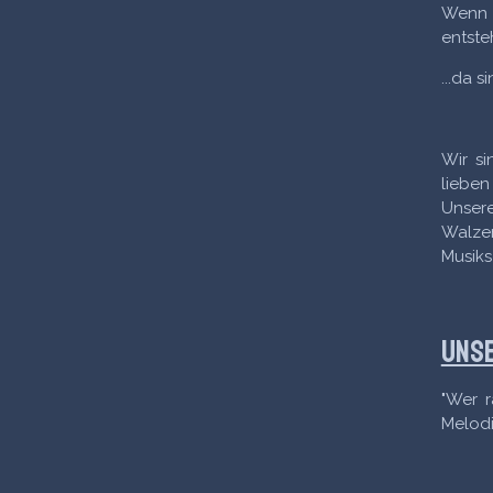
Wenn i
entsteht
...da si
Wir si
lieben
Unsere
Walzer
Musiks
Unse
"Wer r
Melodi