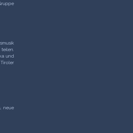
-Gruppe
asmusik
teilen.
lka und
Tiroler
s, neue