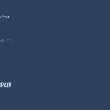
n Event
udi mit
Spaß!