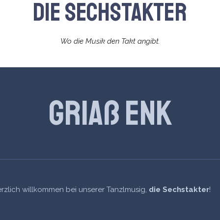
Die Sechstakter
Wo die Musik den Takt angibt.
Griaß enk
rzlich willkommen bei unserer Tanzlmusig,
die Sechstakter
!